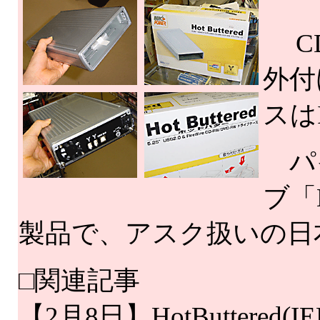
CD
外付
スはI
パイ
ブ「
製品で、アスク扱いの日
□関連記事
【2月8日】HotButtered