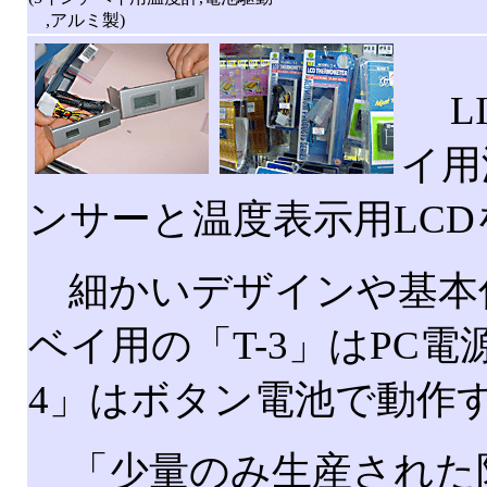
,アルミ製)
LI
イ用
ンサーと温度表示用LC
細かいデザインや基本仕
ベイ用の「T-3」はPC電
4」はボタン電池で動作
「少量のみ生産された