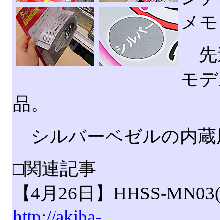
メモ
先
モデ
品。
シルバーベゼルの内蔵
□関連記事
【4月26日】HHSS-MN0
http://akiba-