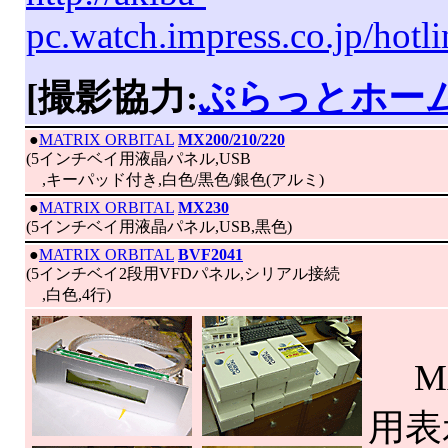
pc.watch.impress.co.jp/hot
[撮影協力:
ぷらっとホー
|
●
MATRIX ORBITAL
MX200/210/220
(5インチベイ用液晶パネル,USB
,キーパッド付き,白色/黒色/銀色(アルミ)
|
●
MATRIX ORBITAL
MX230
(5インチベイ用液晶パネル,USB,黒色)
|
●
MATRIX ORBITAL
BVF2041
(5インチベイ2段用VFDパネル,シリアル接続
,白色,4行)
MA
用表