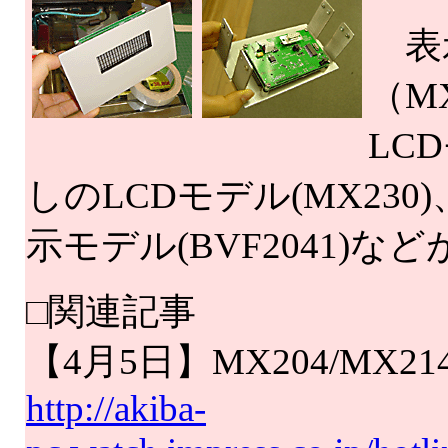
表示
（M
LC
しのLCDモデル(MX230
示モデル(BVF2041)
□関連記事
【4月5日】MX204/MX
http://akiba-