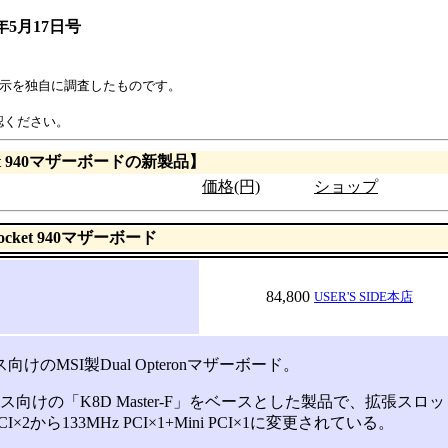
年5月17日号
表示を独自に調査したものです。
認ください。
et 940マザーボードの新製品】
価格(円)
ショップ
ocket 940マザーボード
84,800
USER'S SIDE本店
けのMSI製Dual Opteronマザーボード。
向けの「K8D Master-F」をベースとした製品で、拡張スロット
+PCI×2から133MHz PCI×1+Mini PCI×1に変更されている。