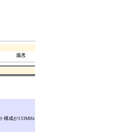
備考
構成が133MHz