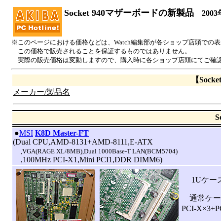
Socket 940マザーボードの新製品
2003
※このページにおける価格などは、Watch編集部が各ショップ店頭での
この価格で販売されることを保証するものではありません。
実際の販売価格は変動しますので、購入時に各ショップ店頭にてご確
【Sock
メーカー/製品名
S
|
●
MSI
K8D Master-FT
(Dual CPU,AMD-8131+AMD-8111,E-ATX
,VGA(RAGE XL/8MB),Dual 1000Base-T LAN(BCM5704)
,100MHz PCI-X1,Mini PCI1,DDR DIMM6)
1Uケース向
通常ケース
PCI-X×3