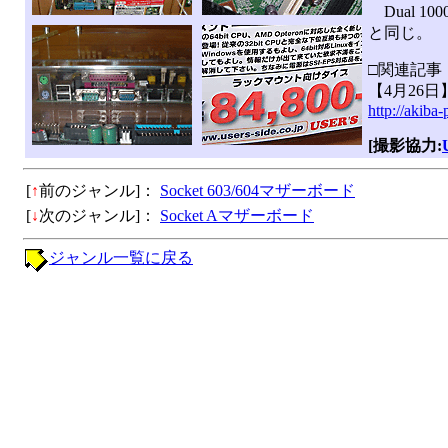
Dual 1
と同じ。
□関連記事
【4月26日】
http://akiba
[撮影協力:
[
↑
前のジャンル]：
Socket 603/604マザーボード
[
↓
次のジャンル]：
Socket Aマザーボード
ジャンル一覧に戻る