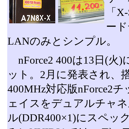
「X
ード
LANのみとシンプル。
nForce2 400は13
ット。2月に発表され、搭
400MHz対応版nFor
ェイスをデュアルチャネル(
ル(DDR400×1)にス