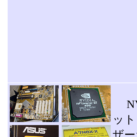
NV
ット
ザー