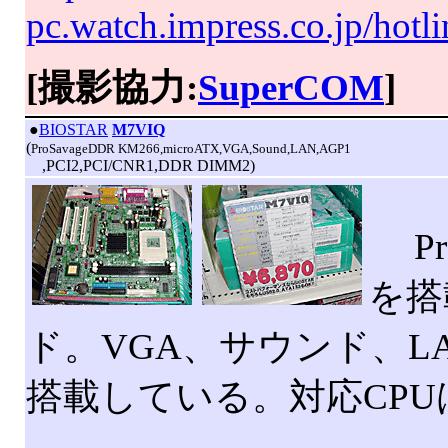
pc.watch.impress.co.jp/hot
[撮影協力:
SuperCOM
]
|
●
BIOSTAR
M7VIQ
(
ProSavageDDR KM266,microATX,VGA,Sound,LAN,AGP1
,PCI2,PCI/CNR1,DDR DIMM2)
Pro
を搭
ド。VGA、サウンド、
搭載している。対応CPUはAt