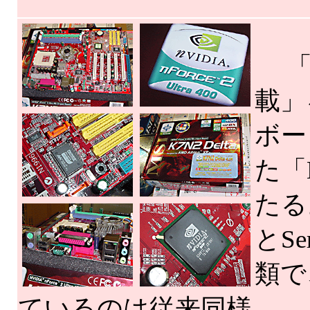
「nF
載」
ボー
た「
たる
とSer
類で
ているのは従来同様。