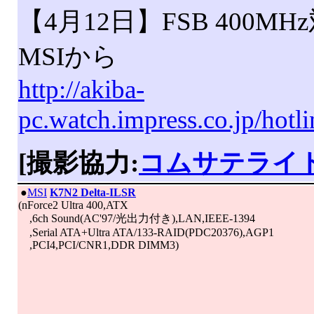
【4月12日】FSB 400M
MSIから
http://akiba-
pc.watch.impress.co.jp/hot
[撮影協力:
コムサテライ
|
●
MSI
K7N2 Delta-ILSR
(nForce2 Ultra 400,ATX
,6ch Sound(AC'97/光出力付き),LAN,IEEE-1394
,Serial ATA+Ultra ATA/133-RAID(PDC20376),AGP1
,PCI4,PCI/CNR1,DDR DIMM3)