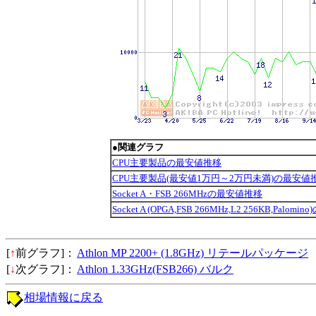
●関連グラフ
CPU主要製品の最安値推移
CPU主要製品(最安値1万円～2万円未満)の最安値
Socket A・FSB 266MHzの最安値推移
Socket A (OPGA,FSB 266MHz,L2 256KB,Palo
[
↑
前グラフ]：
Athlon MP 2200+ (1.8GHz) リテールパッケージ
[
↓
次グラフ]：
Athlon 1.33GHz(FSB266) バルク
相場情報に戻る