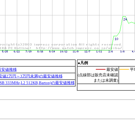
●凡例
最安値推移
最安値
平
(点線部は販売店未確認
最安値2万円～3万円未満)の最安値推移
または未調査)
A,FSB 333MHz,L2 512KB,Barton)の最安値推移