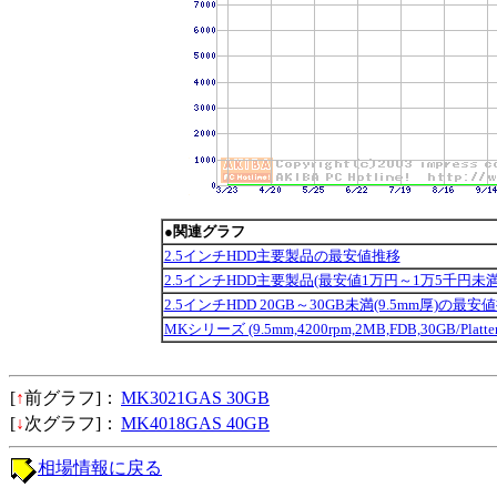
●関連グラフ
2.5インチHDD主要製品の最安値推移
2.5インチHDD主要製品(最安値1万円～1万5千円未
2.5インチHDD 20GB～30GB未満(9.5mm厚)の最安
MKシリーズ (9.5mm,4200rpm,2MB,FDB,30GB/Pla
[
↑
前グラフ]：
MK3021GAS 30GB
[
↓
次グラフ]：
MK4018GAS 40GB
相場情報に戻る