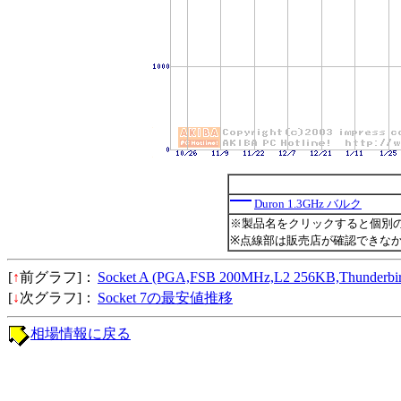
Duron 1.3GHz バルク
※製品名をクリックすると個別
※点線部は販売店が確認できな
[
↑
前グラフ]：
Socket A (PGA,FSB 200MHz,L2 256KB,Thund
[
↓
次グラフ]：
Socket 7の最安値推移
相場情報に戻る