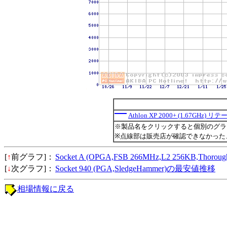
Athlon XP 2000+ (1.67GHz
※製品名をクリックすると個別のグラ
※点線部は販売店が確認できなかった
[
↑
前グラフ]：
Socket A (OPGA,FSB 266MHz,L2 256KB,Tho
[
↓
次グラフ]：
Socket 940 (PGA,SledgeHammer)の最安値推移
相場情報に戻る