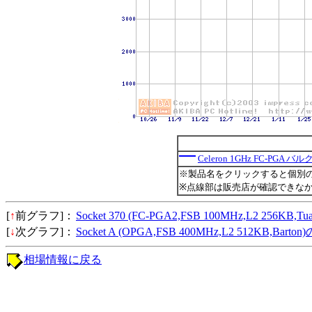
Celeron 1GHz FC-PGA バル
※製品名をクリックすると個別
※点線部は販売店が確認できな
[
↑
前グラフ]：
Socket 370 (FC-PGA2,FSB 100MHz,L2 256KB
[
↓
次グラフ]：
Socket A (OPGA,FSB 400MHz,L2 512KB,Bar
相場情報に戻る