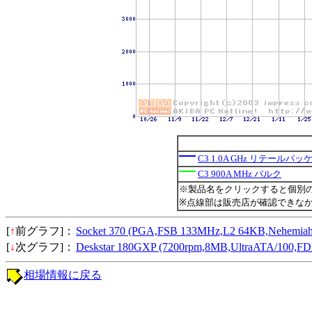
C3 1.0A GHz リテールパッ
C3 900A MHz バルク
※製品名をクリックすると個別
※点線部は販売店が確認できな
[
↑
前グラフ]：
Socket 370 (PGA,FSB 133MHz,L2 64KB,Neh
[
↓
次グラフ]：
Deskstar 180GXP (7200rpm,8MB,UltraATA/1
相場情報に戻る