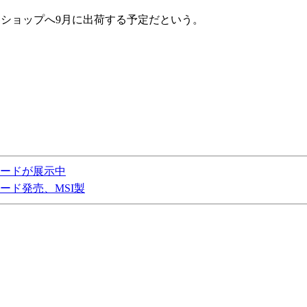
各ショップへ9月に出荷する予定だという。
ザーボードが展示中
搭載カード発売、MSI製