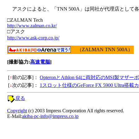
アスクによると、「TNN 500A」は同社が代理店として
□ZALMAN Tech
http://www.zalman.co.kr/
□アスク
http://www.ask-corp.co.jp/
（ZALMAN TNN 500A）
[撮影協力:
高速電脳
]
[
↑
前の記事]：
OpteronとAthlon 64に両対応のMSI製マ
[
↓
次の記事]：
1スロット仕様のGeForce FX 5900 Ultra
戻る
Copyright
(c) 2003 Impress Corporation All rights reserved.
E-Mail:
akiba-pc-info@impress.co.jp