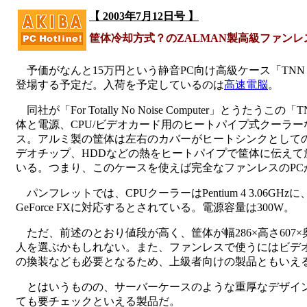
【 2003年7月12日号 】
筐体冷却方式？のZALMAN製高級ファンレ
予価がなんと15万円という静音PC向け高級ケース「TNN 5
登場する予定だ。入荷を予定しているのは
高速電脳
。
同社が「For Totally No Noise Computer」とうたう
体と電源、CPU/ビデオカード用のヒートパイプ式クーラー
ス。アルミ製の筐体は左右のカバーがヒートシンクとしての
デオチップ、HDDなどの熱をヒートパイプで筐体に伝えて
いる。つまり、このケースを使えば完全なファンレスのPC
パンフレットでは、CPUクーラーはPentium 4 3.06G
GeForce FXに対応するとされている。電源容量は300W。
ただ、前述のとおり値段が高く、筐体が幅286×高さ607×
人を選ぶかもしれない。また、ファンレスで使うにはビデ
の換装なども必要となるため、上級者向けの製品ともいえ
とはいうものの、サーバーケースのような重厚なデザイン
ても要チェックといえる製品だ。