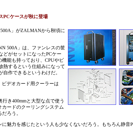
スPCケースが秋に登場
00A」がZALMANから秋頃に
この「TNN 500A」は、ファンレスの筐
などがセットになったPCケー
機能も持っており、CPUやビ
放熱するという仕組みになって
が自作できるというわけだ。
Hzに、ビデオカード用クーラーは
奥行き400mmと大型な点で使う
オカードのクーリングシステム
るだろう。
に魅力を感じたという人も少なくないだろう。もちろん静音P