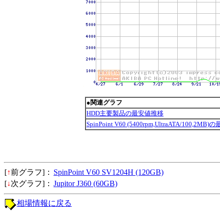
●関連グラフ
HDD主要製品の最安値推移
SpinPoint V60 (5400rpm,UltraATA/100,2M
[
↑
前グラフ]：
SpinPoint V60 SV1204H (120GB)
[
↓
次グラフ]：
Jupitor J360 (60GB)
相場情報に戻る