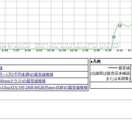
●凡例
移
最安値
(点線部は販売店未確認
円～1万5千円未満)の最安値推移
または未調査)
7200rpmクラス)の最安値推移
rpm,UltraATA/100,2MB,80GB/Platter,FDB)の最安値推移