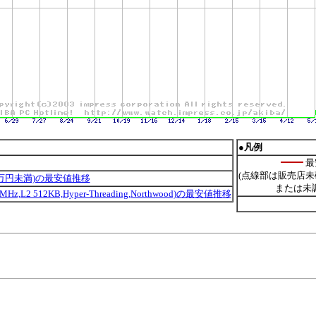
●凡例
最
(点線部は販売店未
3万円未満)の最安値推移
または未
800MHz,L2 512KB,Hyper-Threading,Northwood)の最安値推移