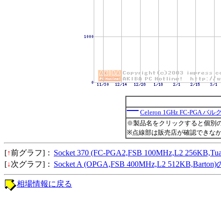
Celeron 1GHz FC-PGA バル
※製品名をクリックすると個別
※点線部は販売店が確認できな
[
↑
前グラフ]：
Socket 370 (FC-PGA2,FSB 100MHz,L2 256KB
[
↓
次グラフ]：
Socket A (OPGA,FSB 400MHz,L2 512KB,Bar
相場情報に戻る