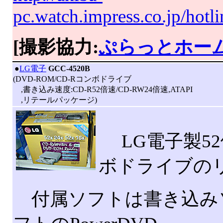
pc.watch.impress.co.jp/hot
[撮影協力:
ぷらっとホー
|
●
LG電子
GCC-4520B
(DVD-ROM/CD-Rコンボドライブ
,書き込み速度:CD-R52倍速/CD-RW24倍速,ATAPI
,リテールパッケージ)
LG電子製52倍
ボドライブの
付属ソフトは書き込みソフト