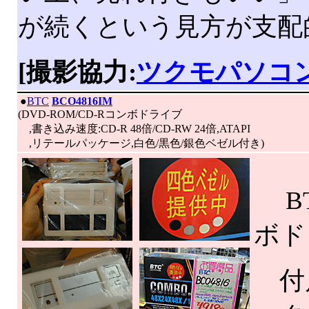
が続くという見方が支配
[撮影協力:
ツクモパソコン
|
●
BTC
BCO4816IM
(DVD-ROM/CD-Rコンボドライブ
,書き込み速度:CD-R 48倍/CD-RW 24倍,ATAPI
,リテールパッケージ,白色/黒色/銀色ベゼル付き)
BT
ボド
付