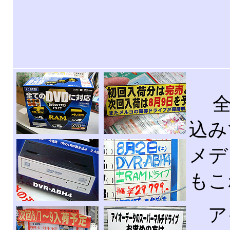
全て
込み
メデ
もこ
ア