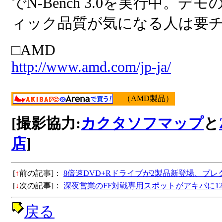
でN-Bench 3.0を実行中。デ
ィック品質が気になる人は要
□AMD
http://www.amd.com/jp-ja/
（AMD製品）
[撮影協力:
カクタソフマップ
と
店
]
[
↑
前の記事]：
8倍速DVD+Rドライブが2製品新登場、プ
[
↓
次の記事]：
深夜営業のFF対戦専用スポットがアキバに1
戻る