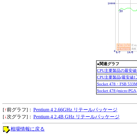
●関連グラフ
CPU主要製品の最安値
CPU主要製品(最安値
Socket 478・FSB 
Socket 478 (micro-
[
↑
前グラフ]：
Pentium 4 2.66GHz リテールパッケージ
[
↓
次グラフ]：
Pentium 4 2.4B GHz リテールパッケージ
相場情報に戻る