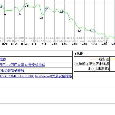
●凡例
推移
最安値
(点線部は販売店未確認
1万円～2万円未満)の最安値推移
または未調査)
533MHzの最安値推移
PGA,FSB 533MHz,L2 512KB,Northwood)の最安値推移