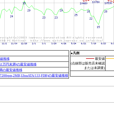
●凡例
安値推移
最安値
(点線部は販売店未確認
値1万円未満)の最安値推移
または未調査)
B未満の最安値推移
9 (7200rpm,2MB,UltraATA/133,FDB)の最安値推移