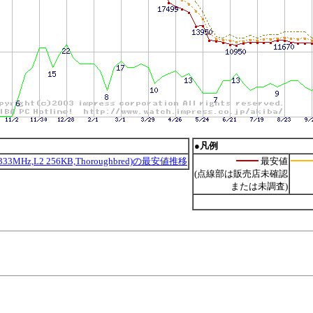
●凡例
SB 333MHz,L2 256KB,Thoroughbred)の最安値推移
最安値
(点線部は販売店未確認
または未調査)