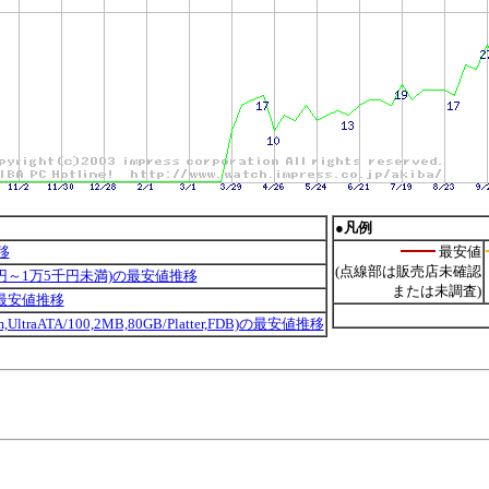
●凡例
移
最安値
(点線部は販売店未確認
円～1万5千円未満)の最安値推移
または未調査)
の最安値推移
rpm,UltraATA/100,2MB,80GB/Platter,FDB)の最安値推移