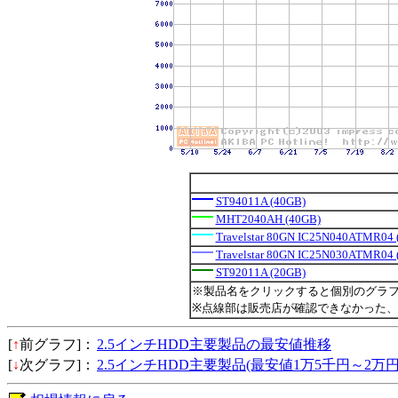
ST94011A (40GB)
MHT2040AH (40GB)
Travelstar 80GN IC25N040ATMR04 
Travelstar 80GN IC25N030ATMR04 
ST92011A (20GB)
※製品名をクリックすると個別のグラ
※点線部は販売店が確認できなかった
[
↑
前グラフ]：
2.5インチHDD主要製品の最安値推移
[
↓
次グラフ]：
2.5インチHDD主要製品(最安値1万5千円～2万