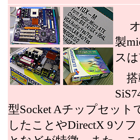
オー
製m
スは
搭載
SiS
型Socket Aチップセットで
したことやDirectX 