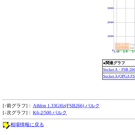
●関連グラフ
Socket A・FSB
Socket A (OPGA
[
↑
前グラフ]：
Athlon 1.33GHz(FSB266) バルク
[
↓
次グラフ]：
K6-2/500 バルク
相場情報に戻る