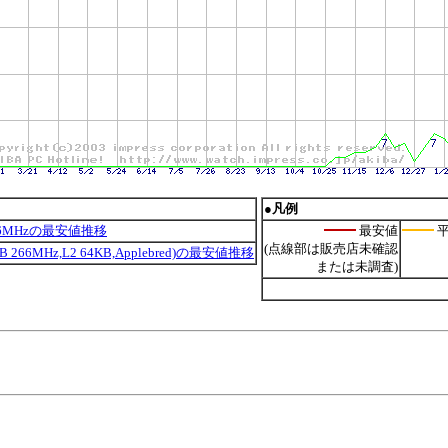
●凡例
 266MHzの最安値推移
最安値
平
(点線部は販売店未確認
,FSB 266MHz,L2 64KB,Applebred)の最安値推移
または未調査)