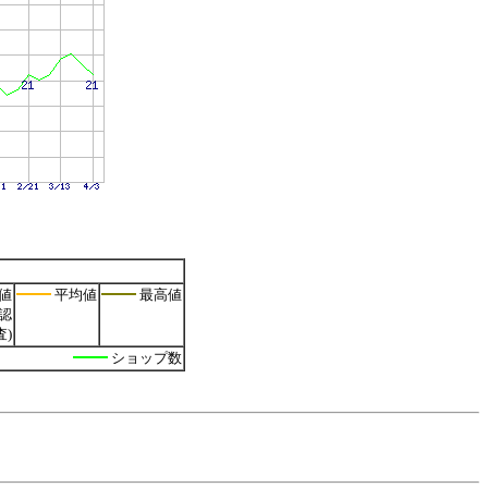
値
平均値
最高値
認
)
ショップ数