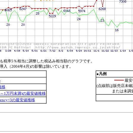
も税率5％相当に調整した税込み相当額のグラフです。
入（2004年4月)の影響は除いています。
●凡例
移
最安
(点線部は販売店未確
推移
または未調査
～1万円未満)の最安値推移
Latency=3の最安値推移