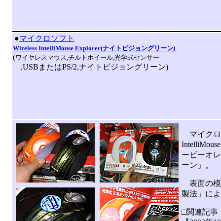
|
●
マイクロソフト
Wireless IntelliMouse Explorer(ナイトビジョングリーン)
(
ワイヤレスマウス,チルトホイール,光学式センサー
,USBまたはPS/2,ナイトビジョングリーン)
マイクロソフト
Intell
ービーオレ
ーン」。
表面の模様
製法」によ
□関連記事