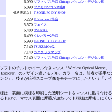
6,090
ソフマップ1号店 Chicago パソコン・デジタル館
6,090
ツクモパソコン本店II
価格表示なし
T-ZONE. PC DIY SHOP
5,229
PC-Success 2号店
5,570
フェイス
6,480
OVERTOP
6,499
クレバリー2号店
6,993
T-ZONE. PC DIY SHOP
7,140
TSUKUMO eX.
7,140
カクタ ソフマップ
7,140
ソフマップ1号店 Chicago パソコン・デジタル館
のチルトホイール付きマウス「Wireless Optical Mouse」「Wi
iMouse Explorer」のデザイン違いモデル。カラー名は、前者が派
ンジ」、後者が暗視スコープ像をモチーフにしたという「ナイ
は、裏面に模様を印刷した透明シートをマウスに貼り付ける「In-Mo
るもので、マウス表面に摩擦が加わっても模様は摩耗しにくい