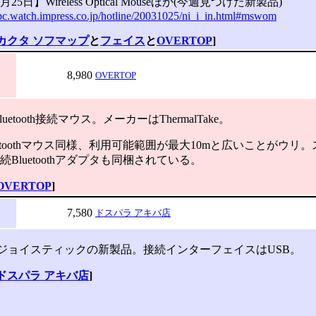
月25日】Wireless Optical Mouseほか(今週見つけた新製品)
-pc.watch.impress.co.jp/hotline/20031025/ni_i_in.html#mswom
カクタ ソフマップ
と
フェイス
と
OVERTOP
]
8,980
OVERTOP
etooth接続マウス。メーカーはThermalTake。
etoothマウス同様、利用可能範囲が最大10mと広いことがウリ
続Bluetoothアダプタも同梱されている。
OVERTOP
]
7,580
ドスパラ アキバ店
k製ジョイスティックの新製品。接続インターフェイスはUSB。
ドスパラ アキバ店
]