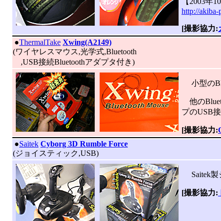
【2003年10
http://akiba
[撮影協力:
|
●
ThermalTake
Xwing(A2149)
(ワイヤレスマウス,光学式,Bluetooth
,USB接続Bluetoothアダプタ付き)
小型のBlu
他のBlu
プのUSB接
[撮影協力:
|
●
Saitek
Cyborg 3D Rumble Force
(ジョイスティック,USB)
Saite
[撮影協力: