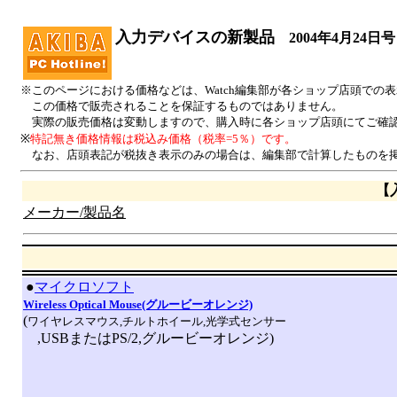
入力デバイスの新製品
2004年4月24日号
※このページにおける価格などは、Watch編集部が各ショップ店頭での
この価格で販売されることを保証するものではありません。
実際の販売価格は変動しますので、購入時に各ショップ店頭にてご確
※
特記無き価格情報は税込み価格（税率=5％）です。
なお、店頭表記が税抜き表示のみの場合は、編集部で計算したものを掲
【
メーカー/製品名
|
●
マイクロソフト
Wireless Optical Mouse(グルービーオレンジ)
(
ワイヤレスマウス,チルトホイール,光学式センサー
,USBまたはPS/2,グルービーオレンジ)