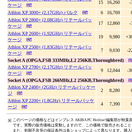
15
16,260
-
ケージ
Athlon XP 3000+ (2.17GHz) バルク
6
16,769
Athlon XP 2800+ (2.08GHz) リテールパッ
17
12,860
-
ケージ
Athlon XP 2600+ (1.92GHz) リテールパッ
19
9,980
+3
ケージ
Athlon XP 2500+ (1.83GHz) リテールパッ
7
9,030
-2
ケージ
Socket A (OPGA,FSB 333MHz,L2 256KB,Thoroughbred)
Athlon XP 2700+ (2.17GHz) リテールパッ
9
12,044
-3
ケージ
Socket A (OPGA,FSB 266MHz,L2 256KB,Thoroughbred)
Athlon XP 2400+ (2GHz) リテールパッケー
2
8,280
ジ
Athlon XP 2200+ (1.8GHz) リテールパッケ
4
7,390
ージ
このページの価格などはインプレス AKIBA PC Hotline!編集部
※
です。実際の販売価格は変動しますので、この価格で販売されること
また、初期不良等の保証条件は各ショップによって異なります。購入