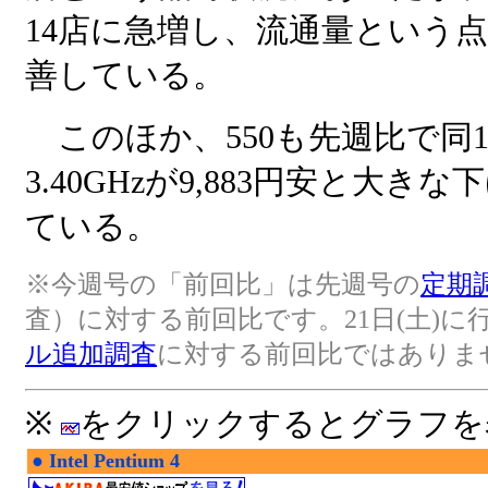
14店に急増し、流通量という
善している。
このほか、550も先週比で同11
3.40GHzが9,883円安と大き
ている。
※今週号の「前回比」は先週号の
定期
査）に対する前回比です。21日(土)に
ル追加調査
に対する前回比ではありま
※
をクリックするとグラフを
●
Intel Pentium 4
|