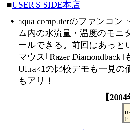
■
USER'S SIDE本店
aqua computerのファン
ム内の水流量・温度のモニ
ールできる。前回はあっとい
マウス｢Razer Diamondback｣
Ultra×1の比較デモも一
もアリ！
【200
U
(2