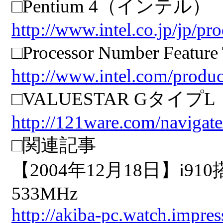
□Pentium 4（インテル）
http://www.intel.co.jp/jp/pr
□Processor Number Feature
http://www.intel.com/produ
□VALUESTAR Gタイ
http://121ware.com/navigate
□関連記事
【2004年12月18日】i91
533MHz
http://akiba-pc.watch.impre