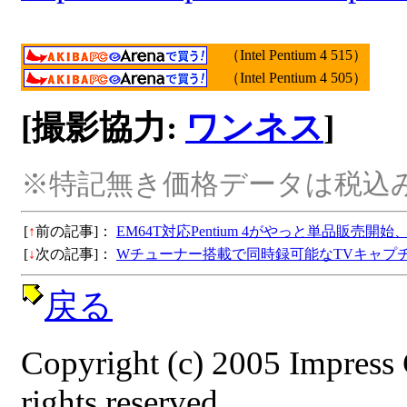
（Intel Pentium 4 515）
（Intel Pentium 4 505）
[撮影協力:
ワンネス
]
※特記無き価格データは税込み
[
↑
前の記事]：
EM64T対応Pentium 4がやっと単品販売開
[
↓
次の記事]：
Wチューナー搭載で同時録可能なTVキャプ
戻る
Copyright (c) 2005 Impress
rights reserved.