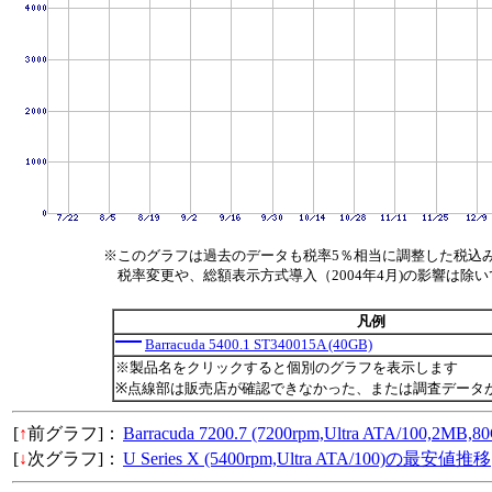
※このグラフは過去のデータも税率5％相当に調整した税込
税率変更や、総額表示方式導入（2004年4月)の影響は除
凡例
Barracuda 5400.1 ST340015A (40GB)
※製品名をクリックすると個別のグラフを表示します
※点線部は販売店が確認できなかった、または調査データ
[
↑
前グラフ]：
Barracuda 7200.7 (7200rpm,Ultra ATA/100,2M
[
↓
次グラフ]：
U Series X (5400rpm,Ultra ATA/100)の最安値推移