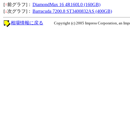
[
↑
前グラフ]：
DiamondMax 16 4R160L0 (160GB)
[
↓
次グラフ]：
Barracuda 7200.8 ST3400832AS (400GB)
相場情報に戻る
Copyright (c) 2005 Impress Corporation, an Impr