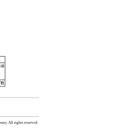
高値
プ数
ny. All rights reserved.