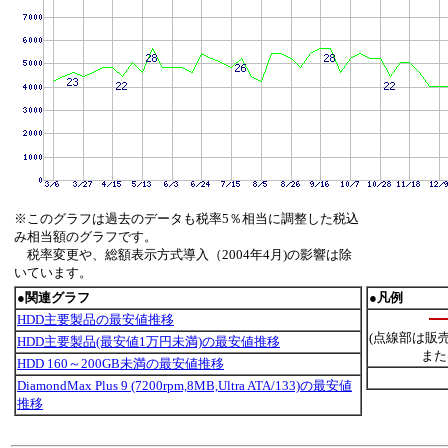
※このグラフは過去のデータも税率5％相当に調整した税込
み相当額のグラフです。
税率変更や、総額表示方式導入（2004年4月)の影響は除
いています。
●関連グラフ
●凡例
HDD主要製品の最安値推移
(点線部は販
HDD主要製品(最安値1万円未満)の最安値推移
また
HDD 160～200GB未満の最安値推移
DiamondMax Plus 9 (7200rpm,8MB,Ultra ATA/133)の最安値
推移