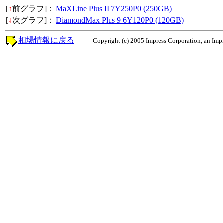
[
↑
前グラフ]：
MaXLine Plus II 7Y250P0 (250GB)
[
↓
次グラフ]：
DiamondMax Plus 9 6Y120P0 (120GB)
相場情報に戻る
Copyright (c) 2005 Impress Corporation, an Impr