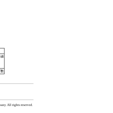
高値
プ数
ny. All rights reserved.