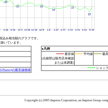
税込み相当額のグラフです。
は除いています。
●凡例
最安値
平均値
最
(点線部は販売店未確認
または未調査)
ショッ
,80GB/Platter)の最安値推移
Copyright (c) 2005 Impress Corporation, an Impress Group compa