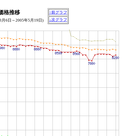
B)の価格推移
↑前グラフ
↓次グラフ
年3月6日～2005年5月19日)