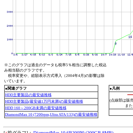
※このグラフは過去のデータも税率5％相当に調整した税込
み相当額のグラフです。
税率変更や、総額表示方式導入（2004年4月)の影響は除
いています。
●関連グラフ
●凡例
HDD主要製品の最安値推移
(点線部は販
HDD主要製品(最安値1万円未満)の最安値推移
また
HDD 160～200GB未満の最安値推移
DiamondMax 10 (7200rpm,Ultra ATA/133)の最安値推移
[
↑
前グラフ]：
DiamondMax 10 6B200P0 (200GB,8MB)