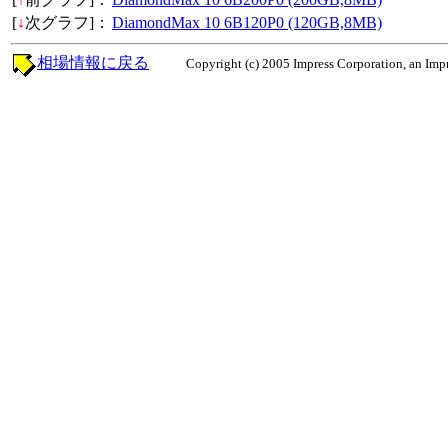
[
↓
次グラフ]：
DiamondMax 10 6B120P0 (120GB,8MB)
相場情報に戻る
Copyright (c) 2005 Impress Corporation, an Impr