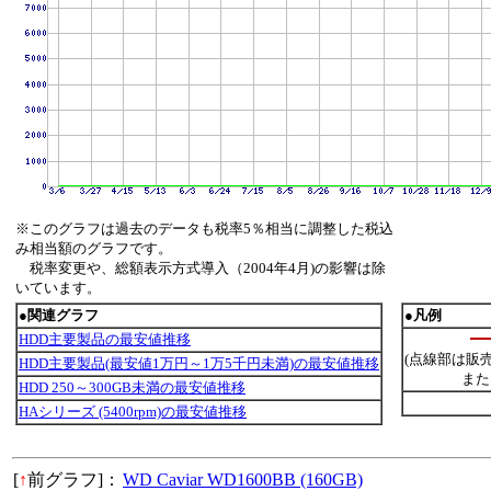
※このグラフは過去のデータも税率5％相当に調整した税込
み相当額のグラフです。
税率変更や、総額表示方式導入（2004年4月)の影響は除
いています。
●関連グラフ
●凡例
HDD主要製品の最安値推移
(点線部は販
HDD主要製品(最安値1万円～1万5千円未満)の最安値推移
また
HDD 250～300GB未満の最安値推移
HAシリーズ (5400rpm)の最安値推移
[
↑
前グラフ]：
WD Caviar WD1600BB (160GB)