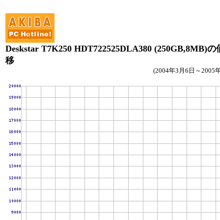
Deskstar T7K250 HDT722525DLA380 (250GB,8MB
移
(2004年3月6日～2005