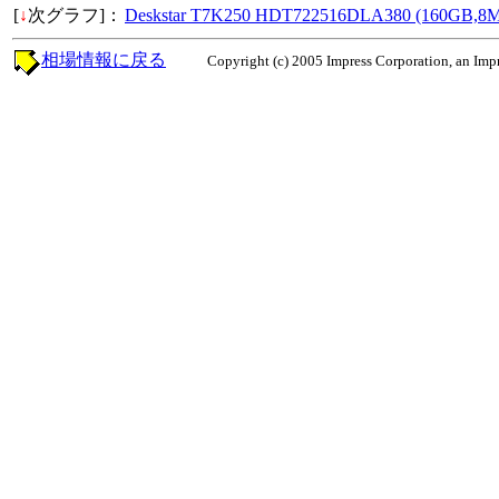
[
↓
次グラフ]：
Deskstar T7K250 HDT722516DLA380 (160GB,8
相場情報に戻る
Copyright (c) 2005 Impress Corporation, an Impr