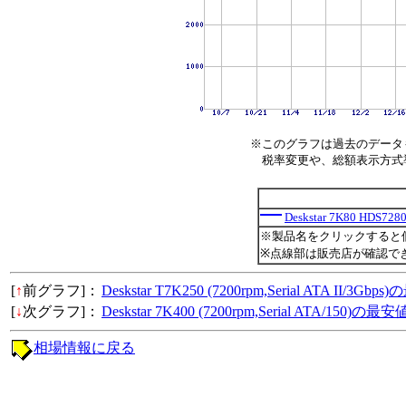
※このグラフは過去のデータ
税率変更や、総額表示方式導入
Deskstar 7K80 HDS728
※製品名をクリックすると
※点線部は販売店が確認で
[
↑
前グラフ]：
Deskstar T7K250 (7200rpm,Serial ATA II/3G
[
↓
次グラフ]：
Deskstar 7K400 (7200rpm,Serial ATA/150)の
相場情報に戻る