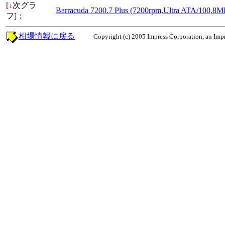
[
↓
次グラ
Barracuda 7200.7 Plus (7200rpm,Ultra ATA/1
フ]：
相場情報に戻る
Copyright (c) 2005 Impress Corporation, an Impr