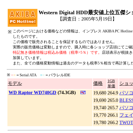
Western Digital HDD最安値上位五傑
【調査日：2005年5月19日】
このページにおける価格などの情報は、インプレス AKIBA PC Hotl
※
したものです。
この価格で販売されることを保証するものではありません。
実際の販売価格は変動しますので、購入時に各ショップ店頭にてご確
特記無き価格情報は税込み価格（税率=5％）です。
店頭表示が税抜き
加算しています。
また、全ての価格変動情報は過去のデータも税率5％相当で再計算し
※
■
■
＝Serial ATA
■
■
＝パラレルIDE
1GB
モデル
価格
ショ
単価
|
WD Raptor WD740GD
(74.3GB)
19,680
264.9
パソ
19,690
265.0
BLE
19,740
265.7
パソコ
19,770
266.1
フェ
19,780
266.2
TWO