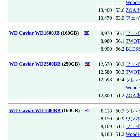
Wond
13,400
53.6
ZOA
13,470
53.9
フェ
|
WD Caviar WD1600JB
(160GB)
8,970
56.1
フェ
8,980
56.1
TWO
8,990
56.2
BLE
|
WD Caviar WD2500BB
(250GB)
12,570
50.3
フェ
12,580
50.3
TWO
12,598
50.4
クレバ
Wond
12,800
51.2
ZOA
|
WD Caviar WD1600BB
(160GB)
8,118
50.7
クレバ
8,150
50.9
ワン
8,169
51.1
フェ
8,188
51.2
Wond