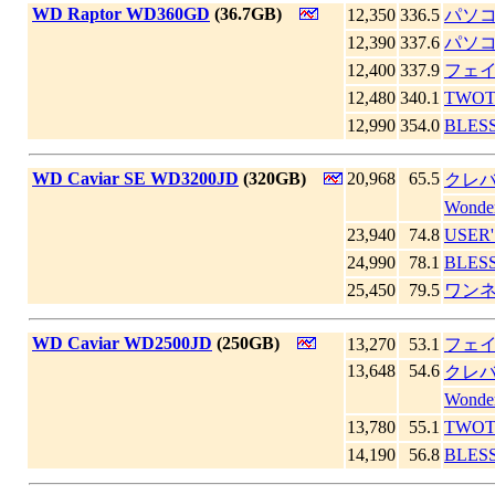
|
WD Raptor WD360GD
(36.7GB)
12,350
336.5
パソ
12,390
337.6
パソコ
12,400
337.9
フェ
12,480
340.1
TWO
12,990
354.0
BLE
|
WD Caviar SE WD3200JD
(320GB)
20,968
65.5
クレバ
Wond
23,940
74.8
USER
24,990
78.1
BLE
25,450
79.5
ワン
|
WD Caviar WD2500JD
(250GB)
13,270
53.1
フェ
13,648
54.6
クレバ
Wond
13,780
55.1
TWO
14,190
56.8
BLE