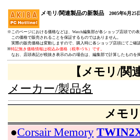
メモリ/関連製品の新製品
2005年6月25
※このページにおける価格などは、Watch編集部が各ショップ店頭での
この価格で販売されることを保証するものではありません。
実際の販売価格は変動しますので、購入時に各ショップ店頭にてご確
※
特記無き価格情報は税込み価格（税率=5％）です。
なお、店頭表記が税抜き表示のみの場合は、編集部で計算したものを掲
【メモリ/関
メーカー/製品名
メモリ
|
●
Corsair Memory
TWIN2X