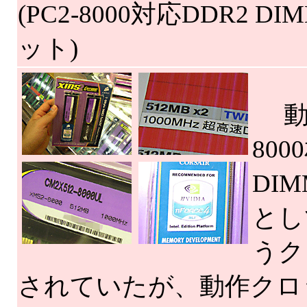
(PC2-8000対応DDR2 DI
ット)
動作
80
DI
とし
うク
されていたが、動作クロッ