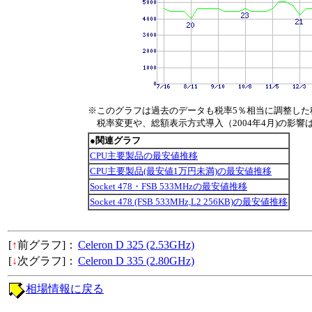
※このグラフは過去のデータも税率5％相当に調整した
税率変更や、総額表示方式導入（2004年4月)の影響
●関連グラフ
CPU主要製品の最安値推移
CPU主要製品(最安値1万円未満)の最安値推移
Socket 478・FSB 533MHzの最安値推移
Socket 478 (FSB 533MHz,L2 256KB)の最安値推移
[
↑
前グラフ]：
Celeron D 325 (2.53GHz)
[
↓
次グラフ]：
Celeron D 335 (2.80GHz)
相場情報に戻る