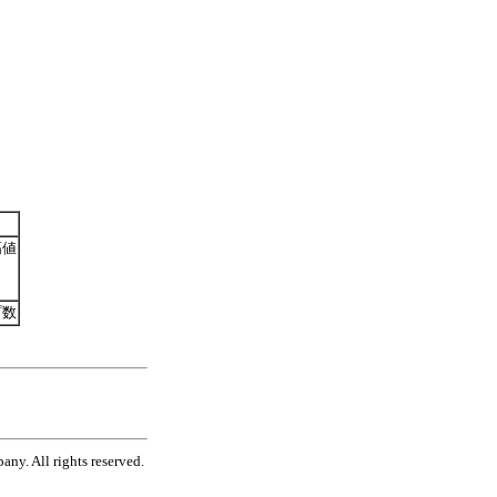
高値
プ数
ny. All rights reserved.