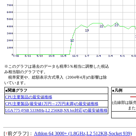
※このグラフは過去のデータも税率5％相当に調整した税込
み相当額のグラフです。
税率変更や、総額表示方式導入（2004年4月)の影響は除
いています。
●関連グラフ
●凡例
CPU主要製品の最安値推移
(点線部は販
CPU主要製品(最安値1万円～2万円未満)の最安値推移
また
LGA 775 (FSB 533MHz,L2 256KB,NX bit対応)の最安値推移
[
↑
前グラフ]：
Athlon 64 3000+ (1.8GHz,L2 512KB,Socket 939)