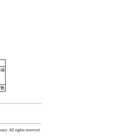
高値
プ数
ny. All rights reserved.