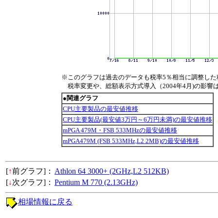
※このグラフは過去のデータも税率5％相当に調整した
税率変更や、総額表示方式導入（2004年4月)の影響
●関連グラフ
CPU主要製品の最安値推移
CPU主要製品(最安値3万円～6万円未満)の最安値推移
mPGA 479M・FSB 533MHzの最安値推移
mPGA479M (FSB 533MHz,L2 2MB)の最安値推移
[
↑
前グラフ]：
Athlon 64 3000+ (2GHz,L2 512KB)
[
↓
次グラフ]：
Pentium M 770 (2.13GHz)
相場情報に戻る