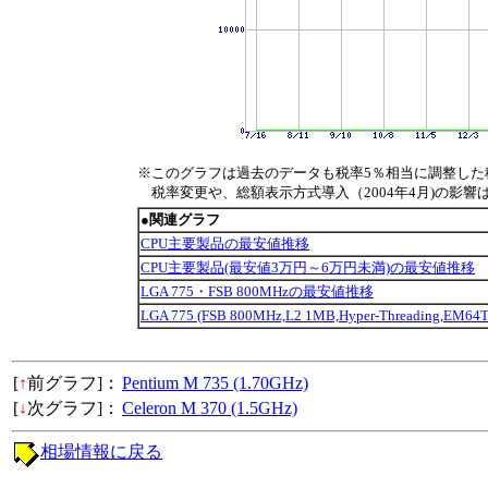
※このグラフは過去のデータも税率5％相当に調整した
税率変更や、総額表示方式導入（2004年4月)の影響
●関連グラフ
CPU主要製品の最安値推移
CPU主要製品(最安値3万円～6万円未満)の最安値推移
LGA 775・FSB 800MHzの最安値推移
LGA 775 (FSB 800MHz,L2 1MB,Hyper-Threading
[
↑
前グラフ]：
Pentium M 735 (1.70GHz)
[
↓
次グラフ]：
Celeron M 370 (1.5GHz)
相場情報に戻る