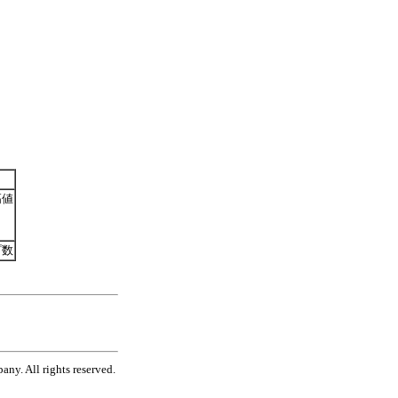
高値
プ数
ny. All rights reserved.