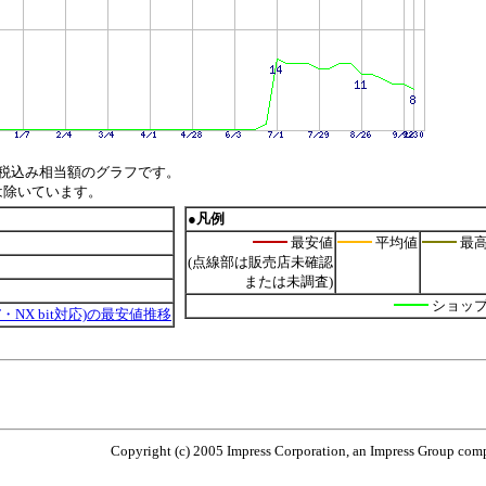
税込み相当額のグラフです。
は除いています。
●凡例
最安値
平均値
最
(点線部は販売店未確認
または未調査)
ショッ
,EM64T・NX bit対応)の最安値推移
Copyright (c) 2005 Impress Corporation, an Impress Group compa