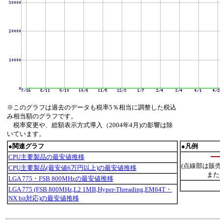
※このグラフは過去のデータも税率5％相当に調整した税込
み相当額のグラフです。
税率変更や、総額表示方式導入（2004年4月)の影響は除
いています。
●関連グラフ
●凡例
CPU主要製品の最安値推移
(点線部は販
CPU主要製品(最安値6万円以上)の最安値推移
また
LGA 775・FSB 800MHzの最安値推移
LGA 775 (FSB 800MHz,L2 1MB,Hyper-Threading,EM64T・
NX bit対応)の最安値推移