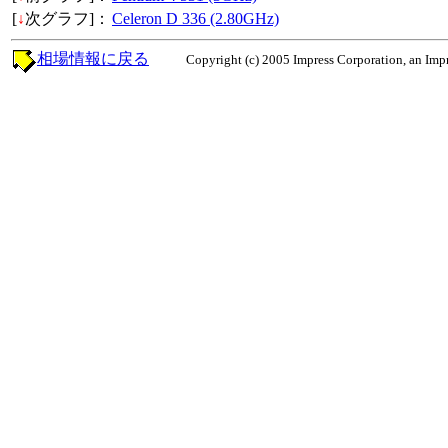
[
↓
次グラフ]：
Celeron D 336 (2.80GHz)
相場情報に戻る
Copyright (c) 2005 Impress Corporation, an Impr