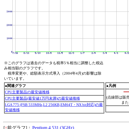
※このグラフは過去のデータも税率5％相当に調整した税込
み相当額のグラフです。
税率変更や、総額表示方式導入（2004年4月)の影響は除
いています。
●関連グラフ
●凡例
CPU主要製品の最安値推移
(点線部は販
CPU主要製品(最安値1万円未満)の最安値推移
また
LGA 775 (FSB 533MHz,L2 256KB,EM64T・NX bit対応)の最
安値推移
[
↑
前グラフ]：
Pentium 4 531 (3GHz)