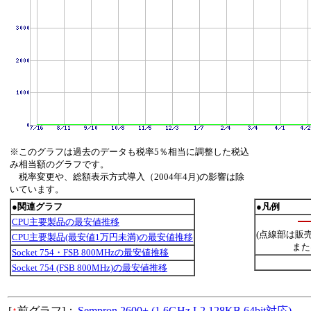
※このグラフは過去のデータも税率5％相当に調整した税込
み相当額のグラフです。
税率変更や、総額表示方式導入（2004年4月)の影響は除
いています。
●関連グラフ
●凡例
CPU主要製品の最安値推移
(点線部は販
CPU主要製品(最安値1万円未満)の最安値推移
また
Socket 754・FSB 800MHzの最安値推移
Socket 754 (FSB 800MHz)の最安値推移
[
↑
前グラフ]：
Sempron 2600+ (1.6GHz,L2 128KB,64bit対応)