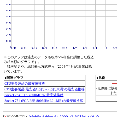
※このグラフは過去のデータも税率5％相当に調整した税込
み相当額のグラフです。
税率変更や、総額表示方式導入（2004年4月)の影響は除
いています。
●関連グラフ
●凡例
CPU主要製品の最安値推移
(点線部は販
CPU主要製品(最安値1万円～2万円未満)の最安値推移
また
Socket 754・FSB 800MHzの最安値推移
Socket 754 (PGA,FSB 800MHz,L2 1MB)の最安値推移
[
↑
前グラフ]：
Mobile Athlon 64 3000+(1.8GHz) バルク